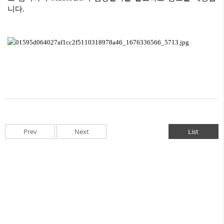
니다
.
Prev
Next
List