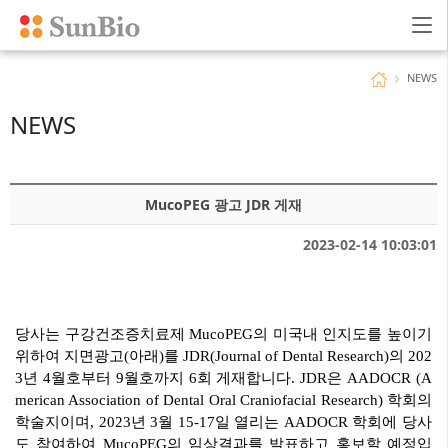
NEWS
NEWS
MucoPEG 광고 JDR 게재
2023-02-14 10:03:01
당사는 구강건조증치료제
MucoPEG
의 미국내 인지도를 높이기
위하여 지면광고
(
아래
)
를
JDR(Journal of Dental Research)
의
202
3
년
4
월호부터
9
월호까지
6
회 게재합니다
. JDR
은
AADOCR (A
merican Association of Dental Oral Craniofacial Research)
학회의
학술지이며
, 2023
년
3
월
15-17
일 열리는
AADOCR
학회에 당사
도 참여하여
MucoPEG
의 임상결과를 발표하고 홍보할 예정입