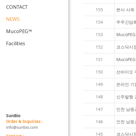
CONTACT
155
본사 사옥
NEWS
154
주주간담회
MucoPEG™
153
MucoPE
Facilities
152
코스닥시장
151
MucoP
150
선바이오 
149
온라인 기
148
신주발행 
147
인천 남동
SunBio
Order & Inquiries :
146
인천 남동
info@sunbio.com
145
코스닥시장