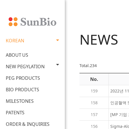
NEWS
KOREAN
ABOUT US
Total.234
NEW PEGYLATION
PEG PRODUCTS
No.
BIO PRODUCTS
159
2022년 
MILESTONES
158
인공혈액 SB
PATENTS
157
[MP 기
ORDER & INQUIRIES
156
Sigma-A